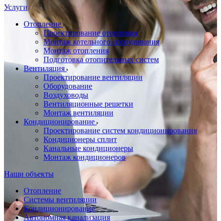
Услуги
Отопление
Проектирование отопления
Монтаж котельного оборудования
Монтаж отопления
Подготовка отопительных систем
Вентиляция
Проектирование вентиляции
Оборудование
Воздуховоды
Вентиляционные решетки
Монтаж вентиляции
Кондиционирование
Проектирование систем кондиционирования
Кондиционеры сплит
Канальные кондиционеры
Монтаж кондиционеров
Наши объекты
Отопление
Системы вентиляции
Кондиционирование
Автономная канализация