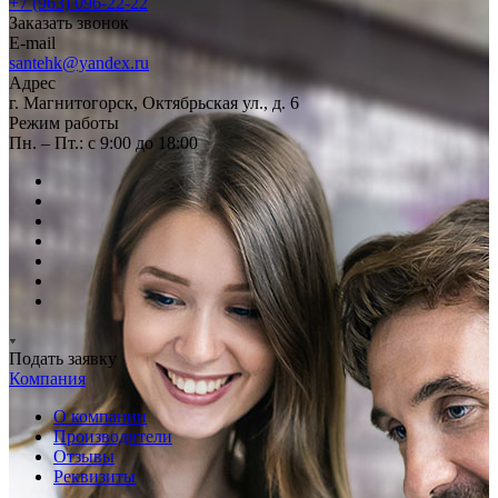
+7 (963) 096-22-22
Заказать звонок
E-mail
santehk@yandex.ru
Адрес
г. Магнитогорск, Октябрьская ул., д. 6
Режим работы
Пн. – Пт.: с 9:00 до 18:00
Подать заявку
Компания
О компании
Производители
Отзывы
Реквизиты